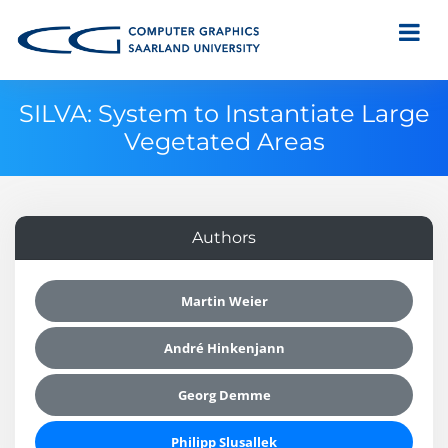
SILVA: System to Instantiate Large
Vegetated Areas
Authors
Martin Weier
André Hinkenjann
Georg Demme
Philipp Slusallek